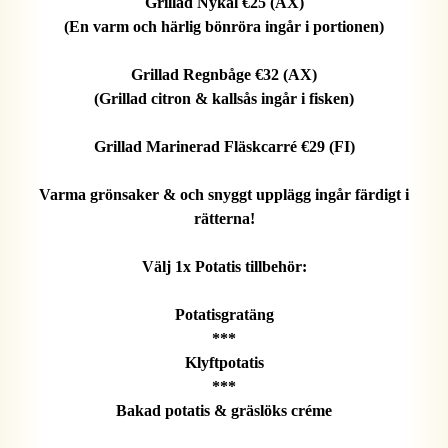
Grillad Nykål €25 (AX)
(En varm och härlig bönröra ingår i portionen)
Grillad Regnbåge €32 (AX)
(Grillad citron & kallsås ingår i fisken)
Grillad Marinerad Fläskcarré €29 (FI)
Varma grönsaker & och snyggt upplägg ingår färdigt i
rätterna!
Välj 1x Potatis tillbehör:
Potatisgratäng
***
Klyftpotatis
***
Bakad potatis & gräslöks créme